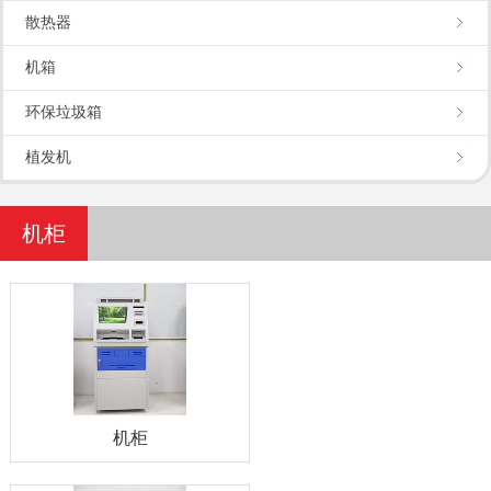
散热器
机箱
环保垃圾箱
植发机
机柜
机柜