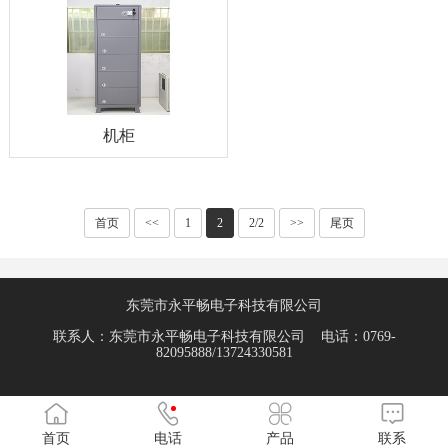
机柜
首页
<<
1
2
2/2
>>
尾页
东莞市永平畅电子科技有限公司
联系人：东莞市永平畅电子科技有限公司 电话：0769-
82095888/13724330581
首页
电话
产品
联系